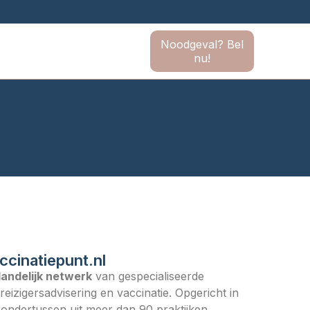
Noodgeval? Bel
nu!
ccinatiepunt.nl
landelijk netwerk
van gespecialiseerde
reizigersadvisering en vaccinatie. Opgericht in
ondertussen uit meer dan 90 praktijken